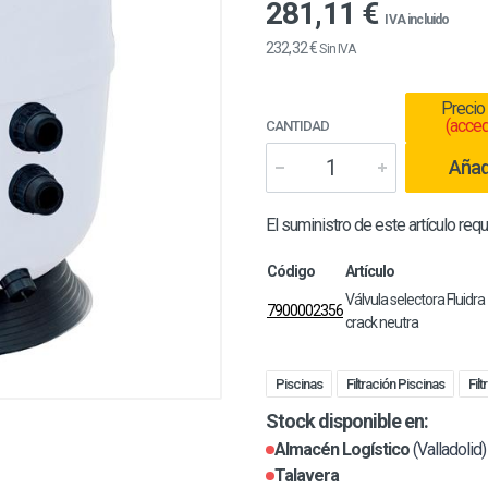
281,11 €
IVA incluido
232,32 €
Sin IVA
Precio
(acced
CANTIDAD
Añadi
El suministro de este artículo requ
Código
Artículo
Válvula selectora Fluidra 1.1/2" MB/V37N7
7900002356
crack neutra
Piscinas
Filtración Piscinas
Fil
Stock disponible en:
Almacén Logístico
(Valladolid)
Talavera