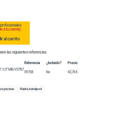
 profesionales
e a tu cuenta)
r al carrito
iere las siguientes referencias:
Referencia
¿Incluido?
Precio
09758
No
42,76 €
tros piscinas
Fluidra Astralpool