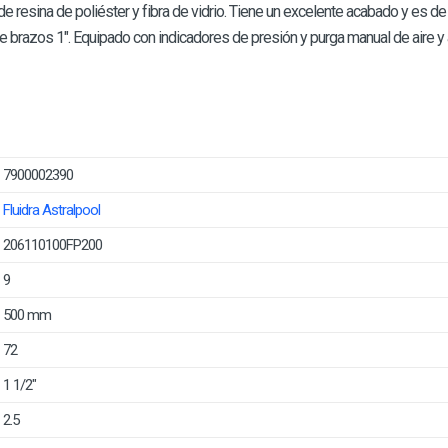
de resina de poliéster y fibra de vidrio. Tiene un excelente acabado y es d
 brazos 1". Equipado con indicadores de presión y purga manual de aire y 
7900002390
Fluidra Astralpool
206110100FP200
9
500 mm
72
1 1/2"
2.5