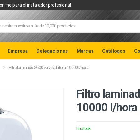
online para el instalador profesional
Empresa
Delegaciones
Marcas
Catálogos
Co
Filtro laminado Ø500 válvula lateral 10000 l/hora
Filtro lamina
10000 l/hora
En stock