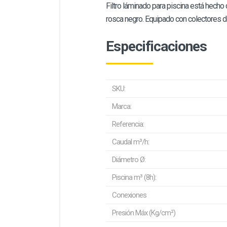
Filtro láminado para piscina está hecho 
rosca negro. Equipado con colectores de
Especificaciones
SKU:
Marca:
Referencia:
Caudal m³/h:
Diámetro Ø:
Piscina m³ (8h):
Conexiones
Presión Máx (Kg/cm²)