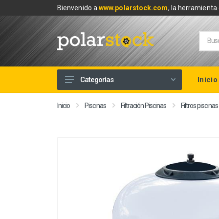
Bienvenido a
www.polarstock.com
, la herramienta 
Inicio
Categorías
Calefacción
Inicio
Piscinas
Filtración Piscinas
Filtros piscinas
Climatización
Renovables
Tuberías y Fontanería
Baños
Piscinas
Herramientas y Ferretería