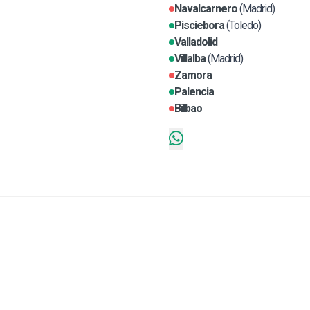
Navalcarnero
(Madrid)
Pisciebora
(Toledo)
Valladolid
Villalba
(Madrid)
Zamora
Palencia
Bilbao