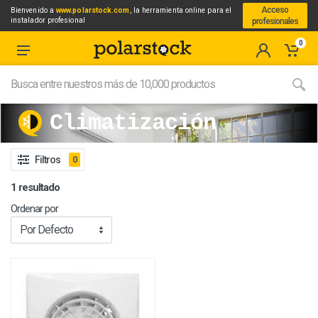
Acceso
Bienvenido a
www.polarstock.com
, la herramienta online para el
instalador profesional
profesionales
0
Climatización
Filtros
0
1 resultado
Ordenar por