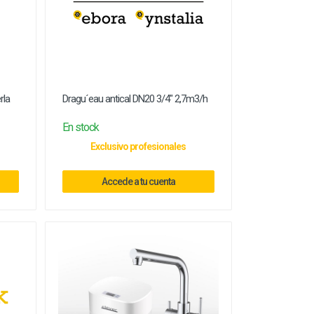
rla
Dragu´eau antical DN20 3/4" 2,7m3/h
En stock
Exclusivo profesionales
Accede a tu cuenta