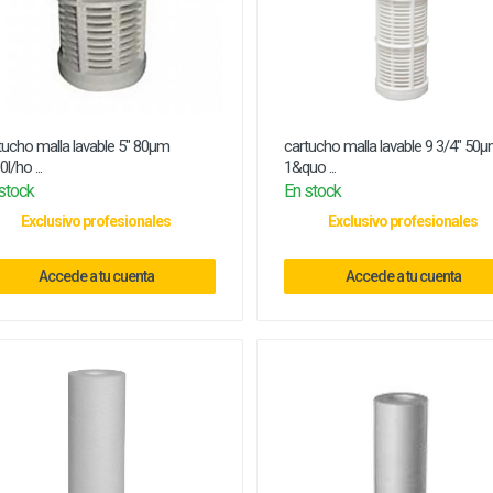
tucho malla lavable 5" 80µm
cartucho malla lavable 9 3/4" 50
l/ho ...
1&quo ...
stock
En stock
Exclusivo profesionales
Exclusivo profesionales
Accede a tu cuenta
Accede a tu cuenta