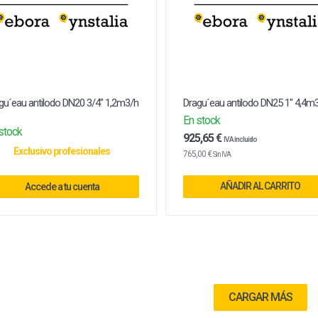
gu´eau antilodo DN20 3/4" 1,2m3/h
Dragu´eau antilodo DN25 1" 4,4m
En stock
stock
925,65 €
IVA incluido
Exclusivo profesionales
765,00 €
Sin IVA
AÑADIR AL CARRITO
Accede a tu cuenta
CARGAR MÁS