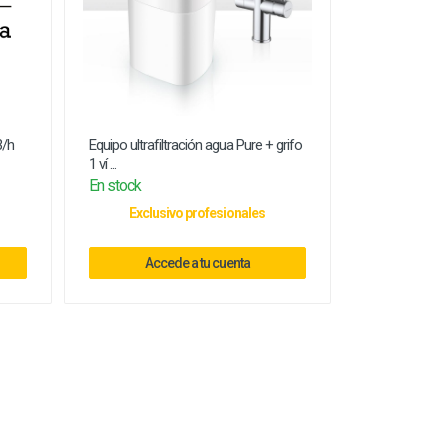
3/h
Equipo ultrafiltración agua Pure + grifo
1 ví ...
En stock
Exclusivo profesionales
Accede a tu cuenta