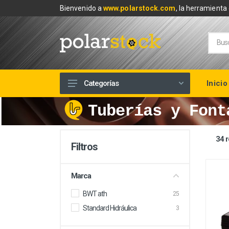
Bienvenido a
www.polarstock.com
, la herramienta 
Inicio
Categorías
Tuberías y Font
Calefacción
Climatización
34 r
Renovables
Filtros
Tuberías y Fontanería
Marca
Baños
BWT ath
25
Piscinas
Standard Hidráulica
3
Herramientas y Ferretería