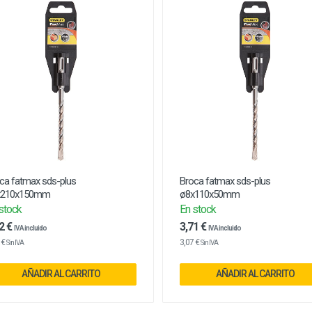
ca fatmax sds-plus
Broca fatmax sds-plus
x210x150mm
ø8x110x50mm
stock
En stock
2 €
3,71 €
IVA incluido
IVA incluido
 €
3,07 €
Sin IVA
Sin IVA
AÑADIR AL CARRITO
AÑADIR AL CARRITO