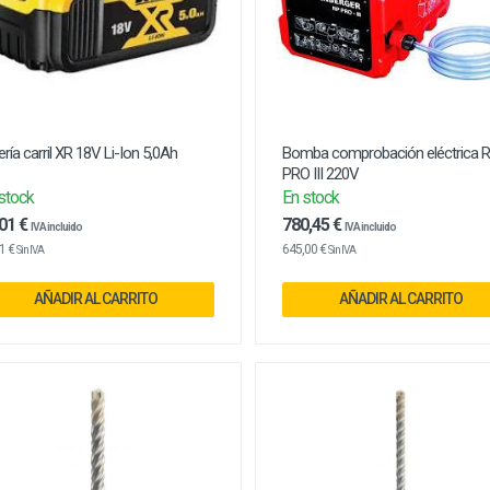
ería carril XR 18V Li-Ion 5,0Ah
Bomba comprobación eléctrica 
PRO III 220V
stock
En stock
01 €
780,45 €
IVA incluido
IVA incluido
1 €
645,00 €
Sin IVA
Sin IVA
AÑADIR AL CARRITO
AÑADIR AL CARRITO