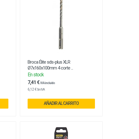
Broca Élite sds-plus XLR
Ø7x160x100mm 4 corte ...
En stock
7,41 €
IVA incluido
6,12 €
Sin IVA
AÑADIR AL CARRITO