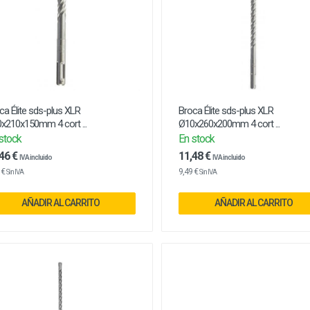
ca Élite sds-plus XLR
Broca Élite sds-plus XLR
x210x150mm 4 cort ...
Ø10x260x200mm 4 cort ...
stock
En stock
46 €
11,48 €
IVA incluido
IVA incluido
 €
9,49 €
Sin IVA
Sin IVA
AÑADIR AL CARRITO
AÑADIR AL CARRITO