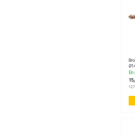
Bro
Ø14
En 
15,
12,7