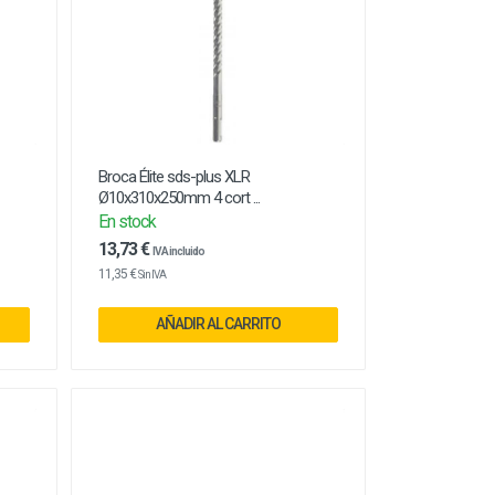
Broca Élite sds-plus XLR
Ø10x310x250mm 4 cort ...
En stock
13,73 €
IVA incluido
11,35 €
Sin IVA
AÑADIR AL CARRITO