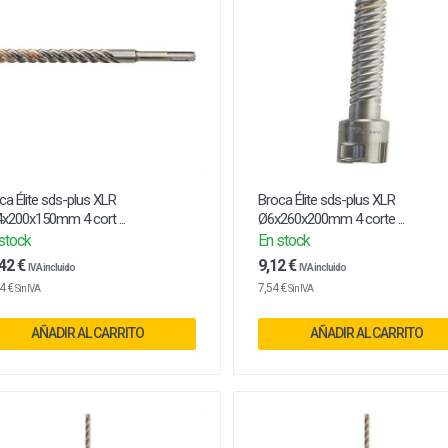
ca Élite sds-plus XLR
Broca Élite sds-plus XLR
x200x150mm 4 cort ...
Ø6x260x200mm 4 corte ...
stock
En stock
42 €
9,12 €
IVA incluido
IVA incluido
4 €
7,54 €
Sin IVA
Sin IVA
AÑADIR AL CARRITO
AÑADIR AL CARRITO