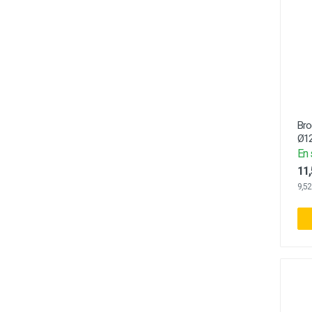
Bro
Ø12
En 
11,
9,52