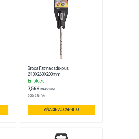
Broca Fatmax sds-plus
Ø10X260X200mm
En stock
7,56 €
IVA incluido
6,25 €
Sin IVA
AÑADIR AL CARRITO