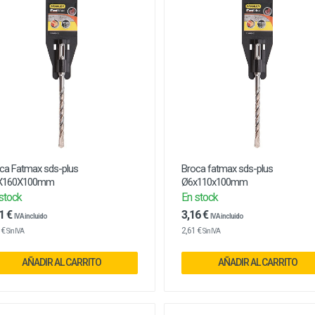
ca Fatmax sds-plus
Broca fatmax sds-plus
X160X100mm
Ø6x110x100mm
stock
En stock
1 €
3,16 €
IVA incluido
IVA incluido
 €
2,61 €
Sin IVA
Sin IVA
AÑADIR AL CARRITO
AÑADIR AL CARRITO