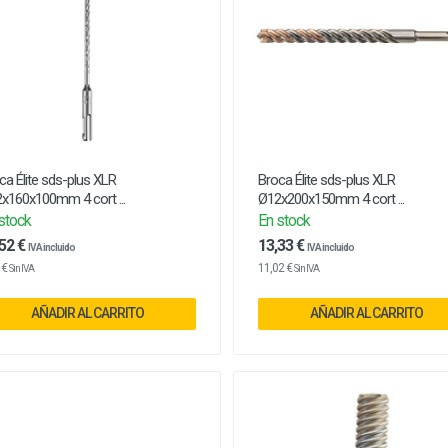
ca Élite sds-plus XLR
Broca Élite sds-plus XLR
x160x100mm 4 cort ...
Ø12x200x150mm 4 cort ...
stock
En stock
52 €
13,33 €
IVA incluido
IVA incluido
 €
11,02 €
Sin IVA
Sin IVA
AÑADIR AL CARRITO
AÑADIR AL CARRITO