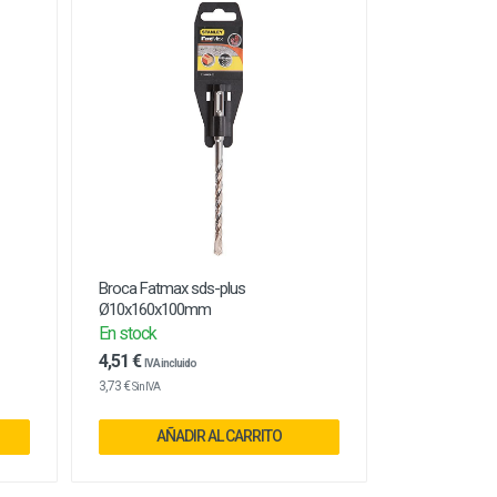
Broca Fatmax sds-plus
Ø10x160x100mm
En stock
4,51 €
IVA incluido
3,73 €
Sin IVA
AÑADIR AL CARRITO