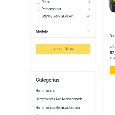
Rems
8
Electricidad
Rothenberger
4
Stanley Black & Decker
40
Modelo
Bat
En 
Limpiar filtros
87,
71,9
Categorías
Herramientas
Herramientas Aire Acondicionado
Herramientas Eléctricas/batería