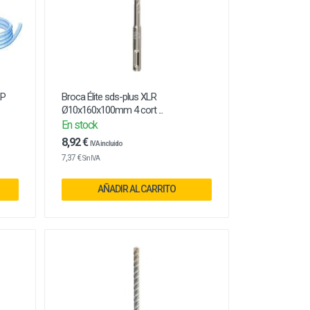
RP
Broca Élite sds-plus XLR
Ø10x160x100mm 4 cort ...
En stock
8,92 €
IVA incluido
7,37 €
Sin IVA
AÑADIR AL CARRITO