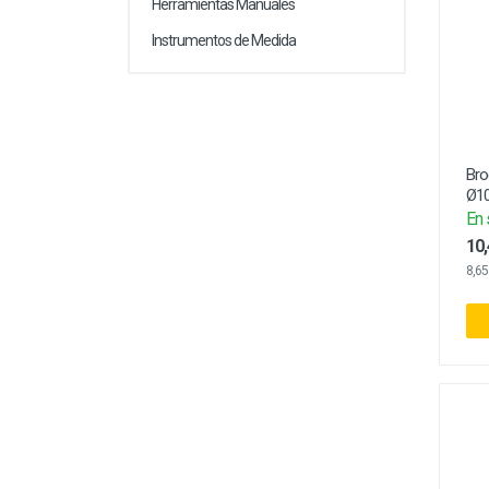
Herramientas Manuales
Instrumentos de Medida
Bro
Ø10
En 
10,
8,65