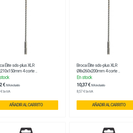
ca Élite sds-plus XLR
Broca Élite sds-plus XLR
210x150mm 4 corte ...
Ø8x260x200mm 4 corte ...
stock
En stock
2 €
10,37 €
IVA incluido
IVA incluido
 €
8,57 €
Sin IVA
Sin IVA
AÑADIR AL CARRITO
AÑADIR AL CARRITO