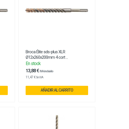
Broca Élite sds-plus XLR
Ø12x260x200mm 4 cort ...
En stock
13,88 €
IVA incluido
11,47 €
Sin IVA
AÑADIR AL CARRITO