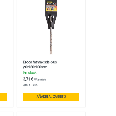
Broca fatmax sds-plus
ø6x160x100mm
En stock
3,71 €
IVA incluido
3,07 €
Sin IVA
AÑADIR AL CARRITO