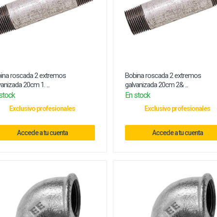
ina roscada 2 extremos
Bobina roscada 2 extremos
vanizada 20cm 1. ...
galvanizada 20cm 2& ...
stock
En stock
Exclusivo profesionales
Exclusivo profesionales
Accede a tu cuenta
Accede a tu cuenta