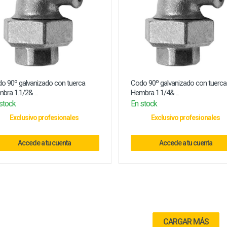
o 90º galvanizado con tuerca
Codo 90º galvanizado con tuerca
bra 1.1/2& ...
Hembra 1.1/4& ...
stock
En stock
Exclusivo profesionales
Exclusivo profesionales
Accede a tu cuenta
Accede a tu cuenta
CARGAR MÁS