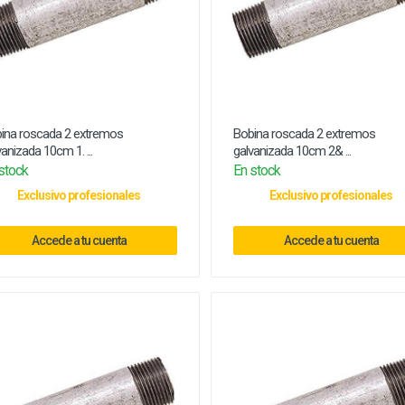
ina roscada 2 extremos
Bobina roscada 2 extremos
vanizada 10cm 1. ...
galvanizada 10cm 2& ...
stock
En stock
Exclusivo profesionales
Exclusivo profesionales
Accede a tu cuenta
Accede a tu cuenta