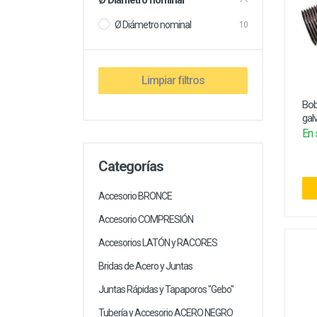
Ø Diámetro nominal
Ø Diámetro nominal
10
Limpiar filtros
Bob
gal
En 
Categorías
Accesorio BRONCE
Accesorio COMPRESIÓN
Accesorios LATÓN y RACORES
Bridas de Acero y Juntas
Juntas Rápidas y Tapaporos "Gebo"
Tubería y Accesorio ACERO NEGRO