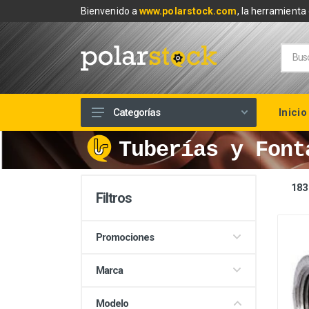
Bienvenido a
www.polarstock.com
, la herramienta 
Inicio
Categorías
Tuberías y Font
Calefacción
Climatización
183
Renovables
Filtros
Tuberías y Fontanería
Promociones
Baños
Piscinas
Marca
Herramientas y Ferretería
Modelo