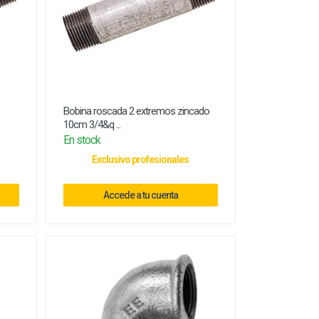
Bobina roscada 2 extremos zincado
10cm 3/4&q ...
En stock
Exclusivo profesionales
Accede a tu cuenta