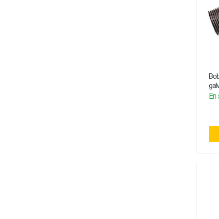
Bob
gal
En 