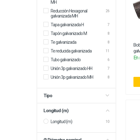
MH
Reducción Hexagonal
26
galvanizada MH
Tapa galvanizada H
7
Tapón galvanizado M
8
Te galvanizada
8
Bob
gal
Te reducida galvanizada
11
En 
Tubo galvanizado
6
Unión 3p galvanizado HH
7
Unión 3p galvanizado MH
8
Tipo
Longitud (m)
Longitud (m)
10