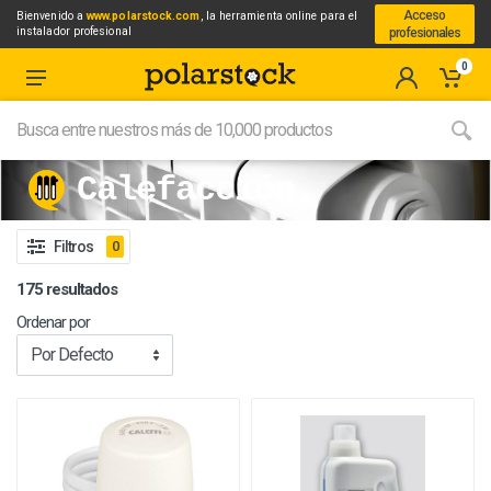
Acceso
Bienvenido a
www.polarstock.com
, la herramienta online para el
instalador profesional
profesionales
0
Calefacción
Filtros
0
175 resultados
Ordenar por