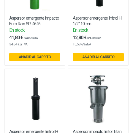
Aspersor emergente impacto
Aspersor emergente Irritrol H
Euro Rain SR-4646 ...
1/2" 10 cm ...
En stock
En stock
41,80 €
12,80 €
IVA incluido
IVA incluido
34,54 €
10,58 €
Sin IVA
Sin IVA
AÑADIR AL CARRITO
AÑADIR AL CARRITO
Aspersor emergente Irritrol H
Aspersor impacto Irritol Titan