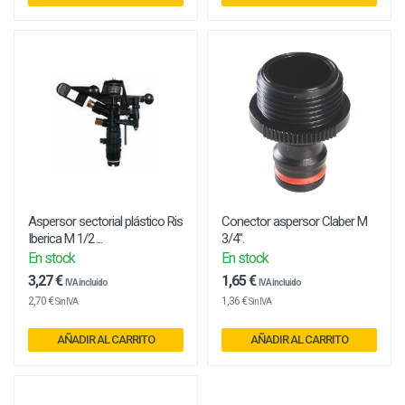
Aspersor sectorial plástico Ris
Conector aspersor Claber M
Iberica M 1/2 ...
3/4".
En stock
En stock
3,27 €
1,65 €
IVA incluido
IVA incluido
2,70 €
1,36 €
Sin IVA
Sin IVA
AÑADIR AL CARRITO
AÑADIR AL CARRITO