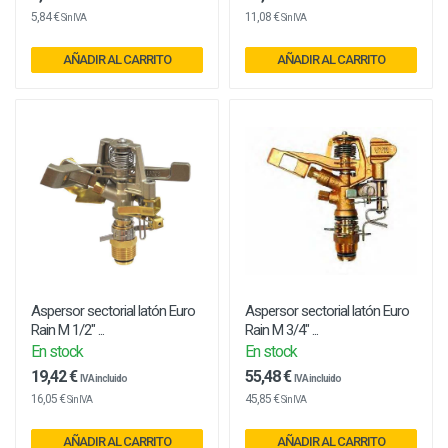
5,84 €
11,08 €
Sin IVA
Sin IVA
AÑADIR AL CARRITO
AÑADIR AL CARRITO
Aspersor sectorial latón Euro
Aspersor sectorial latón Euro
Rain M 1/2" ...
Rain M 3/4" ...
En stock
En stock
19,42 €
55,48 €
IVA incluido
IVA incluido
16,05 €
45,85 €
Sin IVA
Sin IVA
AÑADIR AL CARRITO
AÑADIR AL CARRITO