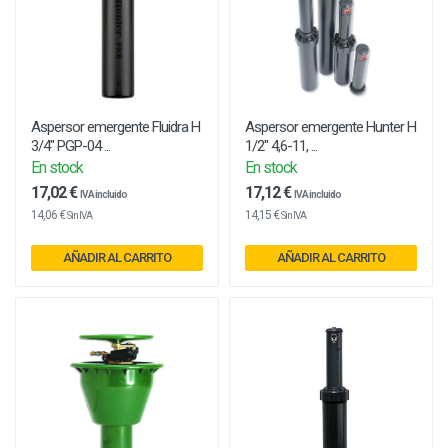
Aspersor emergente Fluidra H
Aspersor emergente Hunter H
3/4" PGP-04 ...
1/2" 4,6-11, ...
En stock
En stock
17,02 €
17,12 €
IVA incluido
IVA incluido
14,06 €
14,15 €
Sin IVA
Sin IVA
AÑADIR AL CARRITO
AÑADIR AL CARRITO