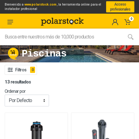
Acceso
Bienvenido a
www.polarstock.com
, la herramienta online para el
instalador profesional
profesionales
0
Piscinas
Filtros
0
13 resultados
Ordenar por