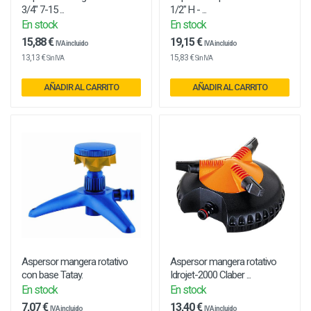
3/4" 7-15 ...
1/2" H - ...
En stock
En stock
15,88 €
19,15 €
IVA incluido
IVA incluido
13,13 €
15,83 €
Sin IVA
Sin IVA
AÑADIR AL CARRITO
AÑADIR AL CARRITO
Aspersor mangera rotativo
Aspersor mangera rotativo
con base Tatay.
Idrojet-2000 Claber ...
En stock
En stock
7,07 €
13,40 €
IVA incluido
IVA incluido