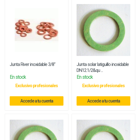
Junta River inoxidable 3/8"
Junta solar latiguillo inoxidable
DN12.1/2&qu ...
En stock
En stock
Exclusivo profesionales
Exclusivo profesionales
Accede a tu cuenta
Accede a tu cuenta