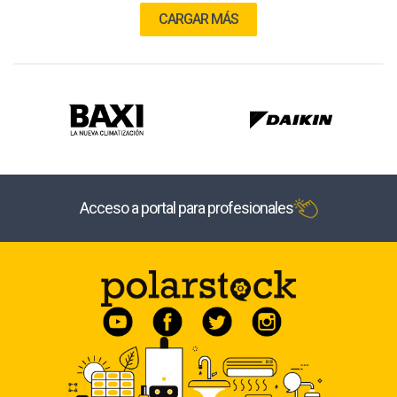
CARGAR MÁS
Acceso a portal para profesionales