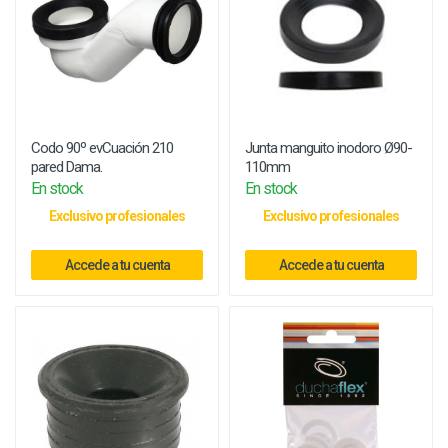
Codo 90º evCuación 210
Junta manguito inodoro Ø90-
pared Dama.
110mm
En stock
En stock
Exclusivo profesionales
Exclusivo profesionales
Accede a tu cuenta
Accede a tu cuenta