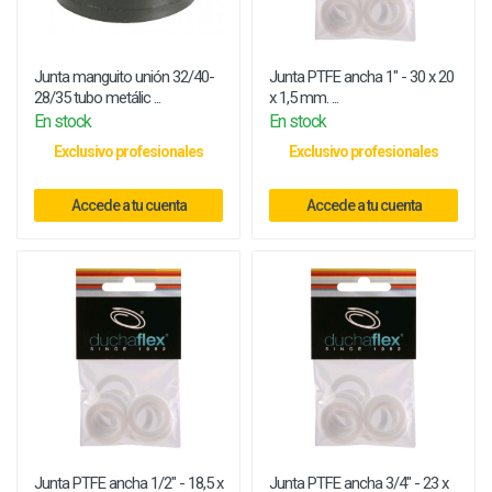
Junta manguito unión 32/40-
Junta PTFE ancha 1" - 30 x 20
28/35 tubo metálic ...
x 1,5 mm. ...
En stock
En stock
Exclusivo profesionales
Exclusivo profesionales
Accede a tu cuenta
Accede a tu cuenta
Junta PTFE ancha 1/2" - 18,5 x
Junta PTFE ancha 3/4" - 23 x