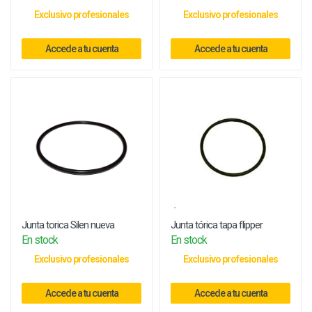
Exclusivo profesionales
Exclusivo profesionales
Accede a tu cuenta
Accede a tu cuenta
Junta torica Silen nueva
Junta tórica tapa flipper
En stock
En stock
Exclusivo profesionales
Exclusivo profesionales
Accede a tu cuenta
Accede a tu cuenta