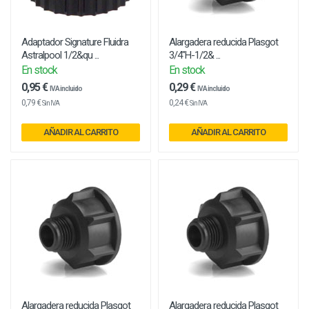
Adaptador Signature Fluidra
Alargadera reducida Plasgot
Astralpool 1/2&qu ...
3/4"H-1/2& ...
En stock
En stock
0,95 €
0,29 €
IVA incluido
IVA incluido
0,79 €
0,24 €
Sin IVA
Sin IVA
AÑADIR AL CARRITO
AÑADIR AL CARRITO
Alargadera reducida Plasgot
Alargadera reducida Plasgot