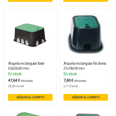
Arqueta rectangular Ibide
Arqueta rectangular Ris Iberia
65x53x30 mm.
21x18x18 mm.
En stock
En stock
47,64 €
7,40 €
IVA incluido
IVA incluido
39,38 €
6,11 €
Sin IVA
Sin IVA
AÑADIR AL CARRITO
AÑADIR AL CARRITO