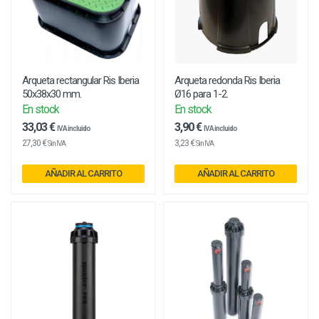
Arqueta rectangular Ris Iberia
Arqueta redonda Ris Iberia
50x38x30 mm.
Ø16 para 1-2.
En stock
En stock
33,03 €
3,90 €
IVA incluido
IVA incluido
27,30 €
3,23 €
Sin IVA
Sin IVA
AÑADIR AL CARRITO
AÑADIR AL CARRITO