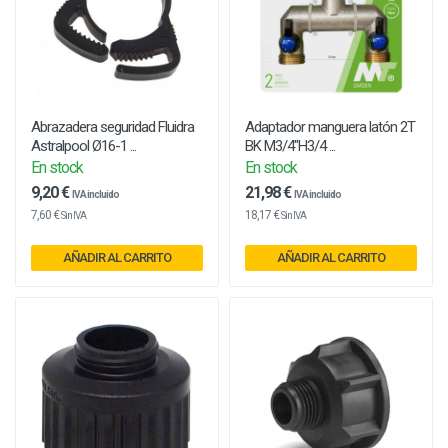
Abrazadera seguridad Fluidra
Adaptador manguera latón 2T
Astralpool Ø16-1 ...
BK M3/4"H3/4 ...
En stock
En stock
9,20 €
21,98 €
IVA incluido
IVA incluido
7,60 €
18,17 €
Sin IVA
Sin IVA
AÑADIR AL CARRITO
AÑADIR AL CARRITO