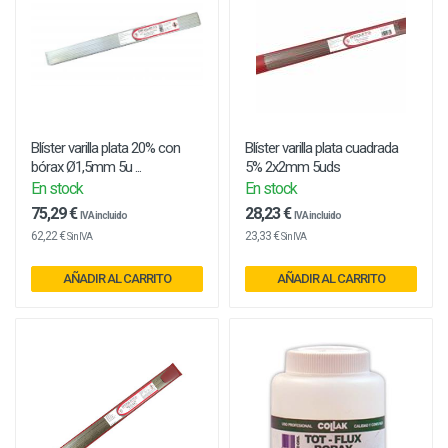
Blíster varilla plata 20% con
Blíster varilla plata cuadrada
bórax Ø1,5mm 5u ...
5% 2x2mm 5uds
En stock
En stock
75,29 €
28,23 €
IVA incluido
IVA incluido
62,22 €
23,33 €
Sin IVA
Sin IVA
AÑADIR AL CARRITO
AÑADIR AL CARRITO