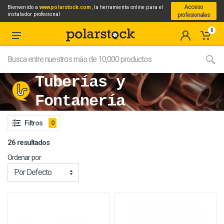
Acceso
Bienvenido a
www.polarstock.com
, la herramienta online para el
instalador profesional
profesionales
0
Tuberías y
Fontanería
Filtros
0
26 resultados
Ordenar por