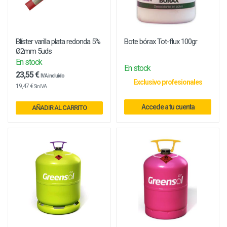
Blíster varilla plata redonda 5%
Bote bórax Tot-flux 100gr
Ø2mm 5uds
En stock
En stock
23,55 €
IVA incluido
Exclusivo profesionales
19,47 €
Sin IVA
Accede a tu cuenta
AÑADIR AL CARRITO