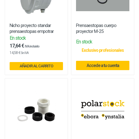
Nicho proyecto standar
Prensaestopas cuerpo
prensaestopas empotrar
proyector M-25
En stock
En stock
17,64 €
IVA incluido
Exclusivo profesionales
14,58 €
Sin IVA
Accede a tu cuenta
AÑADIR AL CARRITO