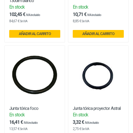
1300lm blanco
En stock
En stock
102,45 €
10,71 €
IVA incluido
IVA incluido
84,67 €
8,85 €
Sin IVA
Sin IVA
AÑADIR AL CARRITO
AÑADIR AL CARRITO
Junta tórica foco
Junta tórica proyector Astral
En stock
En stock
16,41 €
3,32 €
IVA incluido
IVA incluido
13,57 €
2,75 €
Sin IVA
Sin IVA