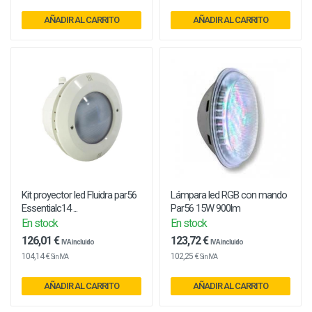
AÑADIR AL CARRITO
AÑADIR AL CARRITO
Kit proyector led Fluidra par56
Lámpara led RGB con mando
Essentialc14 ...
Par56 15W 900lm
En stock
En stock
126,01 €
123,72 €
IVA incluido
IVA incluido
104,14 €
102,25 €
Sin IVA
Sin IVA
AÑADIR AL CARRITO
AÑADIR AL CARRITO