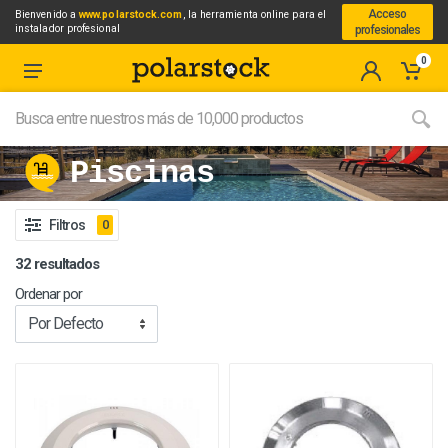
Acceso
Bienvenido a
www.polarstock.com
, la herramienta online para el
instalador profesional
profesionales
0
Piscinas
Filtros
0
32 resultados
Ordenar por