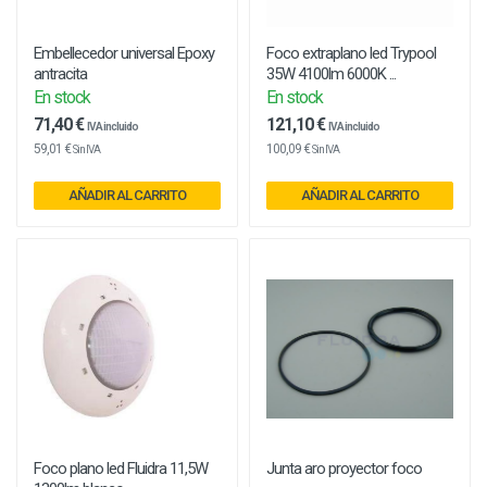
Embellecedor universal Epoxy
Foco extraplano led Trypool
antracita
35W 4100lm 6000K ...
En stock
En stock
71,40 €
121,10 €
IVA incluido
IVA incluido
59,01 €
100,09 €
Sin IVA
Sin IVA
AÑADIR AL CARRITO
AÑADIR AL CARRITO
Foco plano led Fluidra 11,5W
Junta aro proyector foco