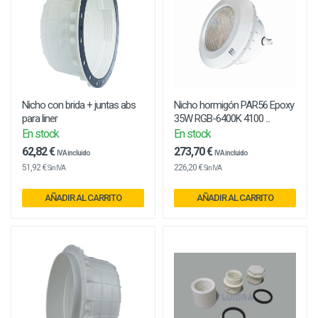
Nicho con brida + juntas abs
Nicho hormigón PAR56 Epoxy
para liner
35W RGB-6400K 4100 ...
En stock
En stock
62,82 €
273,70 €
IVA incluido
IVA incluido
51,92 €
226,20 €
Sin IVA
Sin IVA
AÑADIR AL CARRITO
AÑADIR AL CARRITO