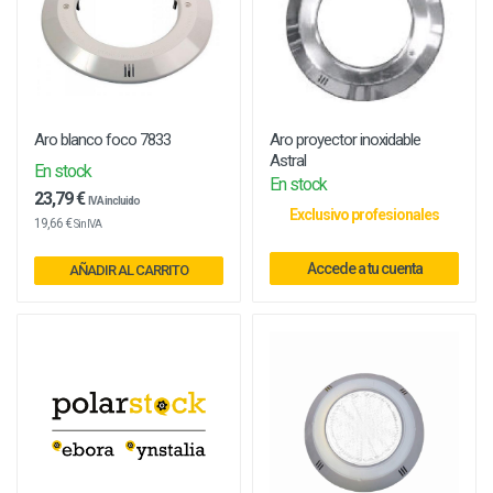
Aro blanco foco 7833
Aro proyector inoxidable
Astral
En stock
En stock
23,79 €
IVA incluido
Exclusivo profesionales
19,66 €
Sin IVA
Accede a tu cuenta
AÑADIR AL CARRITO