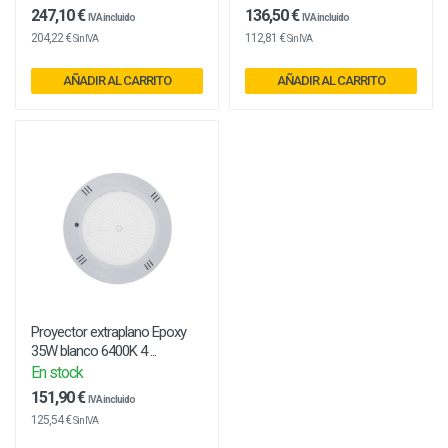
247,10 €
136,50 €
IVA incluido
IVA incluido
204,22 €
112,81 €
Sin IVA
Sin IVA
AÑADIR AL CARRITO
AÑADIR AL CARRITO
Proyector extraplano Epoxy
35W blanco 6400K 4 ...
En stock
151,90 €
IVA incluido
125,54 €
Sin IVA