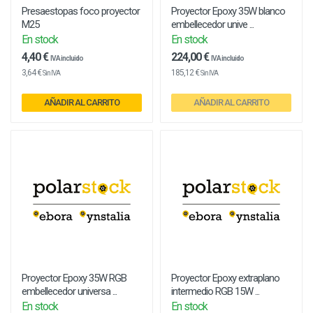
Presaestopas foco proyector
Proyector Epoxy 35W blanco
M25
embellecedor unive ...
En stock
En stock
4,40 €
224,00 €
IVA incluido
IVA incluido
3,64 €
185,12 €
Sin IVA
Sin IVA
AÑADIR AL CARRITO
AÑADIR AL CARRITO
Proyector Epoxy 35W RGB
Proyector Epoxy extraplano
embellecedor universa ...
intermedio RGB 15W ...
En stock
En stock