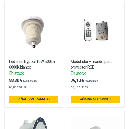
Led mini Trypool 10W 600lm
Modulador y mando para
6000K blanco
proyector RGB
En stock
En stock
83,30 €
79,10 €
IVA incluido
IVA incluido
68,85 €
65,37 €
Sin IVA
Sin IVA
AÑADIR AL CARRITO
AÑADIR AL CARRITO