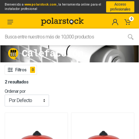
Acceso
Bienvenido a
www.polarstock.com
, la herramienta online para el
instalador profesional
profesionales
0
Calefacción
Filtros
0
2 resultados
Ordenar por