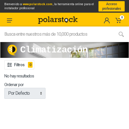
Acceso
Bienvenido a
www.polarstock.com
, la herramienta online para el
instalador profesional
profesionales
0
Climatización
Filtros
0
No hay resultados
Ordenar por