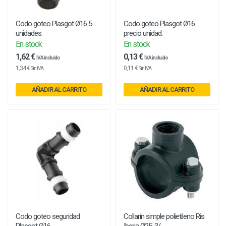
Codo goteo Plasgot Ø16 5
Codo goteo Plasgot Ø16
unidades.
precio unidad.
En stock
En stock
1,62 €
0,13 €
IVA incluido
IVA incluido
1,34 €
0,11 €
Sin IVA
Sin IVA
AÑADIR AL CARRITO
AÑADIR AL CARRITO
Codo goteo seguridad
Collarín simple polietileno Ris