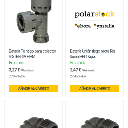
Batería Te riego para colector
Batería Unión riego recta Ris
RIS IBERIA HHM ...
Iberia HH 1&quo ...
En stock
En stock
3,27 €
2,47 €
IVA incluido
IVA incluido
2,70 €
2,04 €
Sin IVA
Sin IVA
AÑADIR AL CARRITO
AÑADIR AL CARRITO