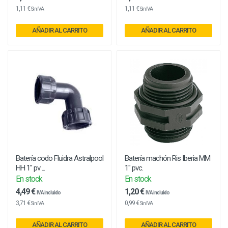
1,11 €
1,11 €
Sin IVA
Sin IVA
AÑADIR AL CARRITO
AÑADIR AL CARRITO
Batería codo Fluidra Astralpool
Batería machón Ris Iberia MM
HH 1" pv ...
1" pvc.
En stock
En stock
4,49 €
1,20 €
IVA incluido
IVA incluido
3,71 €
0,99 €
Sin IVA
Sin IVA
AÑADIR AL CARRITO
AÑADIR AL CARRITO