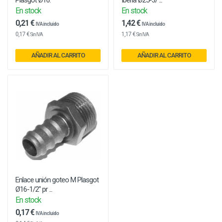
Plasgot Ø16.
Iberia Ø25-3/ ...
En stock
En stock
0,21 €
1,42 €
IVA incluido
IVA incluido
0,17 €
1,17 €
Sin IVA
Sin IVA
AÑADIR AL CARRITO
AÑADIR AL CARRITO
Enlace unión goteo M Plasgot
Ø16-1/2" pr ...
En stock
0,17 €
IVA incluido