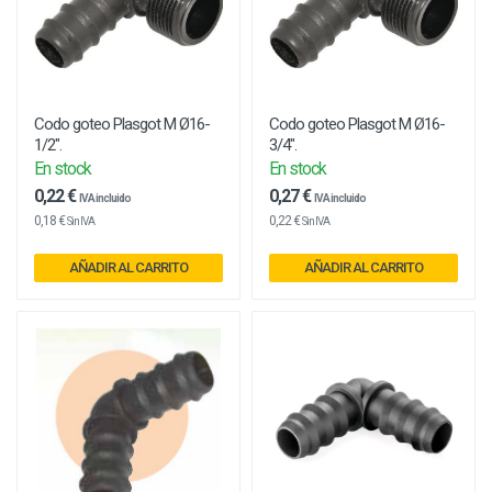
Codo goteo Plasgot M Ø16-
Codo goteo Plasgot M Ø16-
1/2".
3/4".
En stock
En stock
0,22 €
0,27 €
IVA incluido
IVA incluido
0,18 €
0,22 €
Sin IVA
Sin IVA
AÑADIR AL CARRITO
AÑADIR AL CARRITO