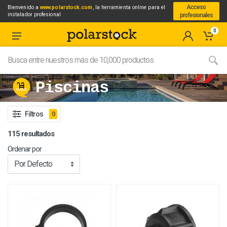
Acceso
Bienvenido a
www.polarstock.com
, la herramienta online para el
instalador profesional
profesionales
0
Piscinas
Filtros
0
115 resultados
Ordenar por