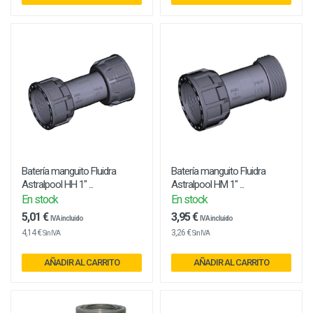
Batería manguito Fluidra
Batería manguito Fluidra
Astralpool HH 1" ...
Astralpool HM 1" ...
En stock
En stock
5,01 €
3,95 €
IVA incluido
IVA incluido
4,14 €
3,26 €
Sin IVA
Sin IVA
AÑADIR AL CARRITO
AÑADIR AL CARRITO