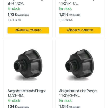
2H-1 1/2"M.
1.1/2"H-1 1/ ...
En stock
En stock
1,73 €
1,34 €
IVA incluido
IVA incluido
1,43 €
1,11 €
Sin IVA
Sin IVA
AÑADIR AL CARRITO
AÑADIR AL CARRITO
Alargadera reducida Plasgot
Alargadera reducida Plasgot
1.1/2"H-1M.
1.1/2"H-3/4M ...
En stock
En stock
1,34 €
1,34 €
IVA incluido
IVA incluido