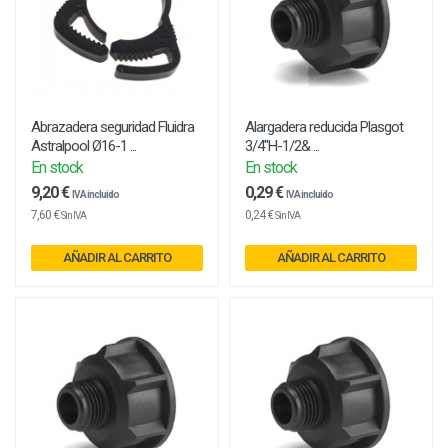
Abrazadera seguridad Fluidra
Alargadera reducida Plasgot
Astralpool Ø16-1 ...
3/4"H-1/2& ...
En stock
En stock
9,20 €
0,29 €
IVA incluido
IVA incluido
7,60 €
0,24 €
Sin IVA
Sin IVA
AÑADIR AL CARRITO
AÑADIR AL CARRITO