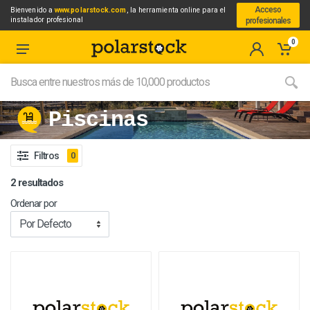
Acceso
Bienvenido a
www.polarstock.com
, la herramienta online para el
instalador profesional
profesionales
0
Piscinas
Filtros
0
2 resultados
Ordenar por