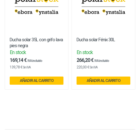
Ducha solar 35L con grifo lava
Ducha solar Fénix 30L
pies negra
En stock
En stock
169,14 €
266,20 €
IVA incluido
IVA incluido
139,78 €
220,00 €
Sin IVA
Sin IVA
AÑADIR AL CARRITO
AÑADIR AL CARRITO