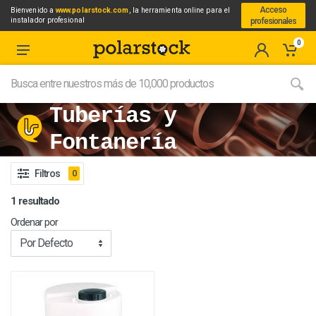
Acceso
Bienvenido a
www.polarstock.com
, la herramienta online para el
instalador profesional
profesionales
0
Tuberías y
Fontanería
Filtros
0
1 resultado
Ordenar por