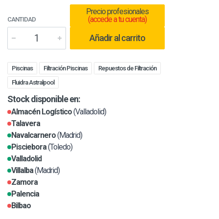
Precio profesionales
(accede a tu cuenta)
CANTIDAD
Añadir al carrito
Piscinas
Filtración Piscinas
Repuestos de Filtración
Fluidra Astralpool
Stock disponible en:
Almacén Logístico
(Valladolid)
Talavera
Navalcarnero
(Madrid)
Pisciebora
(Toledo)
Valladolid
Villalba
(Madrid)
Zamora
Palencia
Bilbao