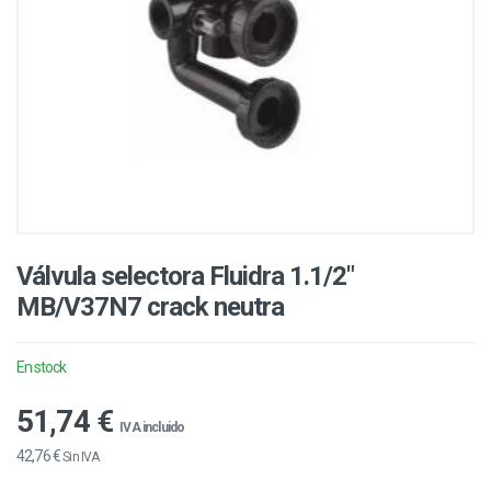
Válvula selectora Fluidra 1.1/2"
MB/V37N7 crack neutra
En stock
51,74 €
IVA incluido
42,76 €
Sin IVA