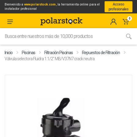
Acceso
Bienvenido a
www.polarstock.com
, la herramienta online para el
instalador profesional
profesionales
0
Inicio
Piscinas
Filtración Piscinas
Repuestos de Filtración
Válvula selectora Fluidra 1.1/2" MB/V37N7 crack neutra