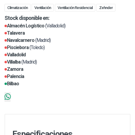
Climatización
Ventilación
Ventilación Residencial
Zehnder
Stock disponible en:
Almacén Logístico
(Valladolid)
Talavera
Navalcarnero
(Madrid)
Pisciebora
(Toledo)
Valladolid
Villalba
(Madrid)
Zamora
Palencia
Bilbao
Especificaciones