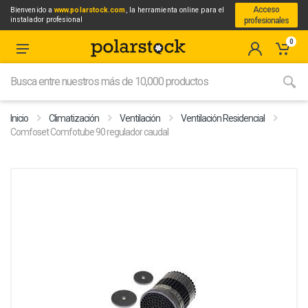
Acceso
Bienvenido a
www.polarstock.com
, la herramienta online para el
instalador profesional
profesionales
0
Inicio
Climatización
Ventilación
Ventilación Residencial
Comfoset Comfotube 90 regulador caudal