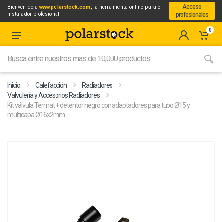
Acceso
Bienvenido a
www.polarstock.com
, la herramienta online para el
instalador profesional
profesionales
0
Inicio
Calefacción
Radiadores
Valvulería y Accesorios Radiadores
Kit válvula Termat + detentor negro con adaptadores para tubo Ø15 y
multicapa Ø16x2mm