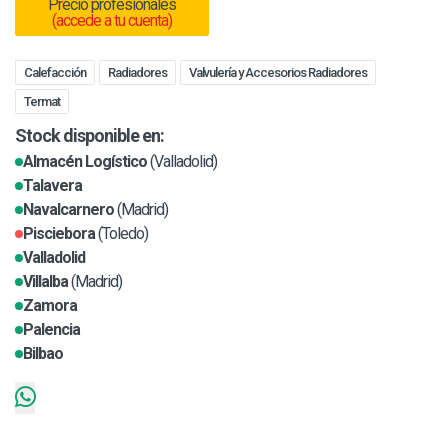
Precio profesionales
(accede a tu cuenta)
Calefacción
Radiadores
Valvulería y Accesorios Radiadores
Termat
Stock disponible en:
Almacén Logístico
(Valladolid)
Talavera
Navalcarnero
(Madrid)
Pisciebora
(Toledo)
Valladolid
Villalba
(Madrid)
Zamora
Palencia
Bilbao