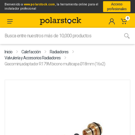
Acceso
Bienvenido a
www.polarstock.com
, la herramienta online para el
instalador profesional
profesionales
0
Inicio
Calefacción
Radiadores
Valvulería y Accesorios Radiadores
Giacomini,adaptador R179M bicono multicapa Ø18mm (16x2)