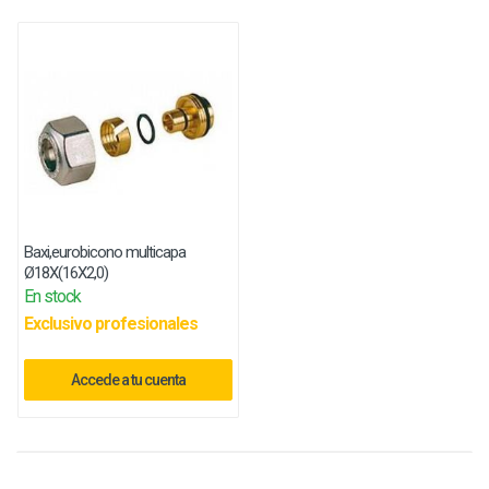
Baxi,eurobicono multicapa
Ø18X(16X2,0)
En stock
Exclusivo profesionales
Accede a tu cuenta