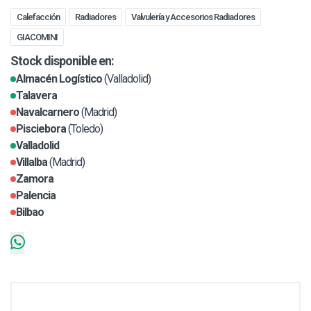
Calefacción
Radiadores
Valvulería y Accesorios Radiadores
GIACOMINI
Stock disponible en:
Almacén Logístico
(Valladolid)
Talavera
Navalcarnero
(Madrid)
Pisciebora
(Toledo)
Valladolid
Villalba
(Madrid)
Zamora
Palencia
Bilbao