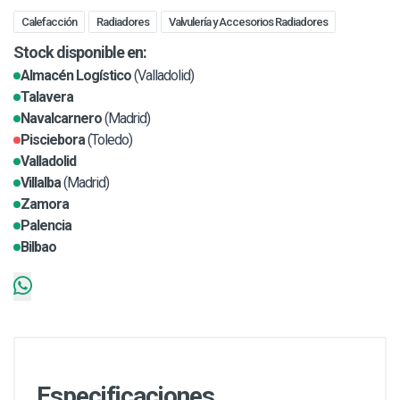
Calefacción
Radiadores
Valvulería y Accesorios Radiadores
Stock disponible en:
Almacén Logístico
(Valladolid)
Talavera
Navalcarnero
(Madrid)
Pisciebora
(Toledo)
Valladolid
Villalba
(Madrid)
Zamora
Palencia
Bilbao
Especificaciones