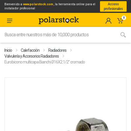
Acceso
Bienvenido a
www.polarstock.com
, la herramienta online para el
instalador profesional
profesionales
0
Inicio
Calefacción
Radiadores
Valvulería y Accesorios Radiadores
Eurobicono multicapa Bianchi Ø16X2.1/2" cromado