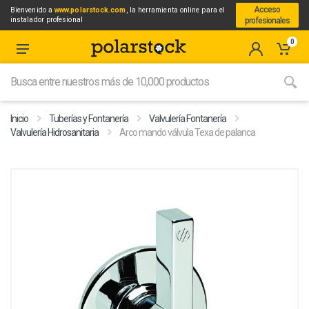
Acceso
Bienvenido a
www.polarstock.com
, la herramienta online para el
instalador profesional
profesionales
0
Inicio
Tuberías y Fontanería
Valvulería Fontanería
Valvulería Hidrosanitaria
Arco mando válvula Texa de palanca