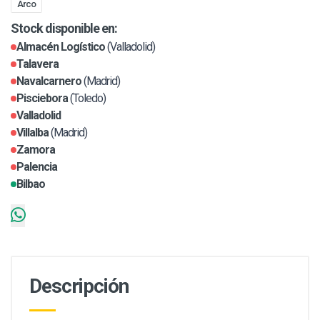
Arco
Stock disponible en:
Almacén Logístico
(Valladolid)
Talavera
Navalcarnero
(Madrid)
Pisciebora
(Toledo)
Valladolid
Villalba
(Madrid)
Zamora
Palencia
Bilbao
Descripción