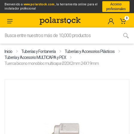
Acceso
Bienvenido a
www.polarstock.com
, la herramienta online para el
instalador profesional
profesionales
0
Inicio
Tuberías y Fontanería
Tuberías y Accesorios Plásticos
Tubería y Accesorio MULTICAPA y PEX
Tuerca bicono monobloc multicapa Ø20X2mm 24X19mm