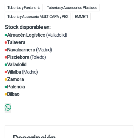
Tuberías y Fontanería
Tuberías y Accesorios Plásticos
Tubería y Accesorio MULTICAPA y PEX
EMMETI
Stock disponible en:
Almacén Logístico
(Valladolid)
Talavera
Navalcarnero
(Madrid)
Pisciebora
(Toledo)
Valladolid
Villalba
(Madrid)
Zamora
Palencia
Bilbao