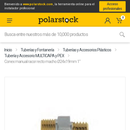
Acceso
Bienvenido a
www.polarstock.com
, la herramienta online para el
instalador profesional
profesionales
0
Inicio
Tuberías y Fontanería
Tuberías y Accesorios Plásticos
Tubería y Accesorio MULTICAPA y PEX
Conex manual racor recto macho Ø24x19mm 1"