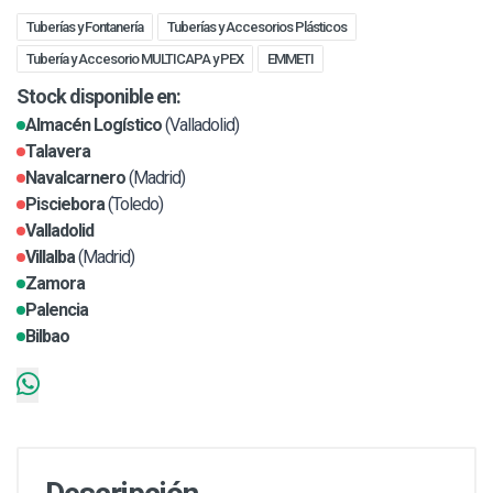
Tuberías y Fontanería
Tuberías y Accesorios Plásticos
Tubería y Accesorio MULTICAPA y PEX
EMMETI
Stock disponible en:
Almacén Logístico
(Valladolid)
Talavera
Navalcarnero
(Madrid)
Pisciebora
(Toledo)
Valladolid
Villalba
(Madrid)
Zamora
Palencia
Bilbao