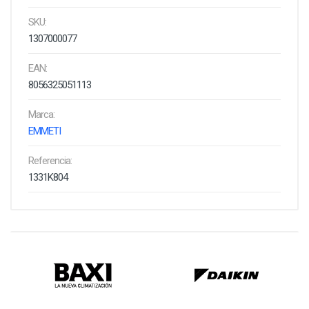
SKU:
1307000077
EAN:
8056325051113
Marca:
EMMETI
Referencia:
1331K804