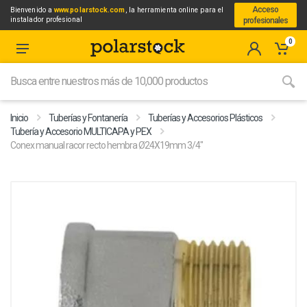
Acceso
Bienvenido a
www.polarstock.com
, la herramienta online para el
instalador profesional
profesionales
0
Inicio
Tuberías y Fontanería
Tuberías y Accesorios Plásticos
Tubería y Accesorio MULTICAPA y PEX
Conex manual racor recto hembra Ø24X19mm 3/4"