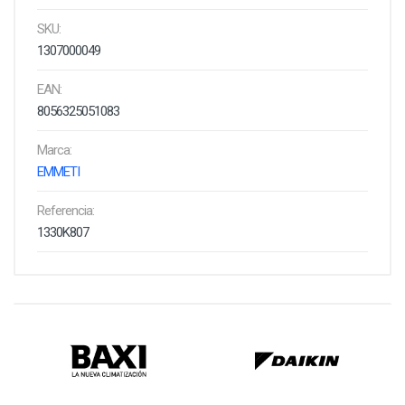
SKU:
1307000049
EAN:
8056325051083
Marca:
EMMETI
Referencia:
1330K807