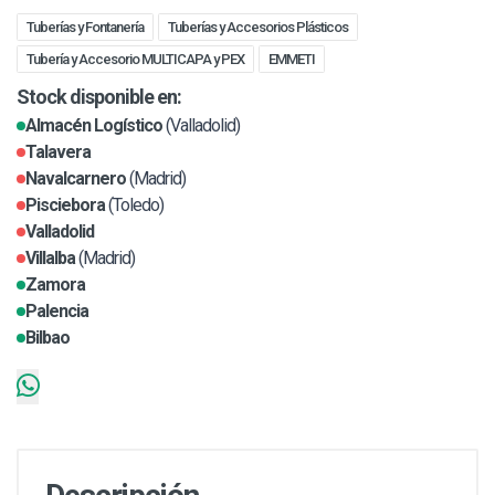
Tuberías y Fontanería
Tuberías y Accesorios Plásticos
Tubería y Accesorio MULTICAPA y PEX
EMMETI
Stock disponible en:
Almacén Logístico
(Valladolid)
Talavera
Navalcarnero
(Madrid)
Pisciebora
(Toledo)
Valladolid
Villalba
(Madrid)
Zamora
Palencia
Bilbao