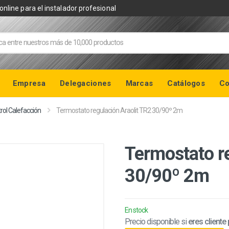
online para el instalador profesional
Empresa
Delegaciones
Marcas
Catálogos
Co
rol Calefacción
Termostato regulación Araolit TR2 30/90º 2m
Termostato r
30/90º 2m
En stock
Precio disponible si
eres cliente