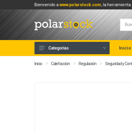
Bienvenido a
www.polarstock.com
, la herramienta 
Inicio
Categorías
Calefacción
Inicio
Calefacción
Regulación
Seguridad y Cont
Climatización
Renovables
Tuberías y Fontanería
Baños
Piscinas
Herramientas y Ferretería