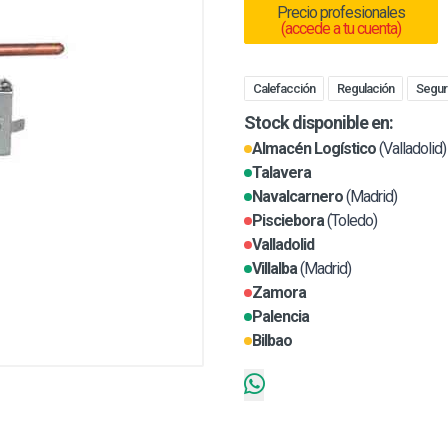
Precio profesionales
(accede a tu cuenta)
Calefacción
Regulación
Seguri
Stock disponible en:
Almacén Logístico
(Valladolid)
Talavera
Navalcarnero
(Madrid)
Pisciebora
(Toledo)
Valladolid
Villalba
(Madrid)
Zamora
Palencia
Bilbao