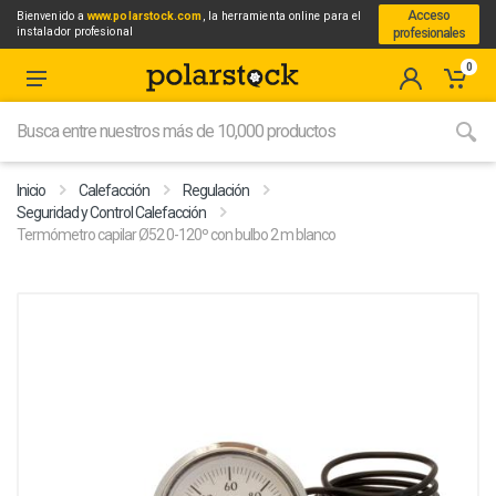
Acceso
Bienvenido a
www.polarstock.com
, la herramienta online para el
instalador profesional
profesionales
0
Inicio
Calefacción
Regulación
Seguridad y Control Calefacción
Termómetro capilar Ø52 0-120º con bulbo 2 m blanco