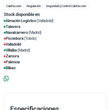
Calefacción
Regulación
Seguridad y Control Calefacción
Stock disponible en:
Almacén Logístico
(Valladolid)
Talavera
Navalcarnero
(Madrid)
Pisciebora
(Toledo)
Valladolid
Villalba
(Madrid)
Zamora
Palencia
Bilbao
Especificaciones