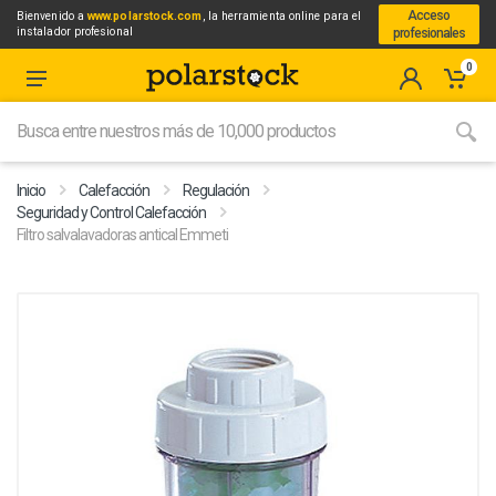
Acceso
Bienvenido a
www.polarstock.com
, la herramienta online para el
instalador profesional
profesionales
0
Inicio
Calefacción
Regulación
Seguridad y Control Calefacción
Filtro salvalavadoras antical Emmeti