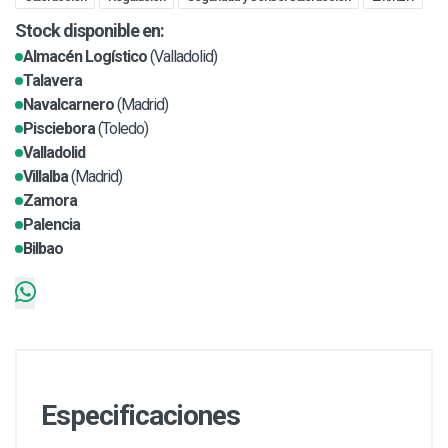
Stock disponible en:
Almacén Logístico
(Valladolid)
Talavera
Navalcarnero
(Madrid)
Pisciebora
(Toledo)
Valladolid
Villalba
(Madrid)
Zamora
Palencia
Bilbao
Especificaciones