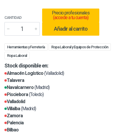
Precio profesionales
(accede a tu cuenta)
CANTIDAD
Añadir al carrito
Herramientas y Ferretería
Ropa Laboral y Equipos de Protección
Ropa Laboral
Stock disponible en:
Almacén Logístico
(Valladolid)
Talavera
Navalcarnero
(Madrid)
Pisciebora
(Toledo)
Valladolid
Villalba
(Madrid)
Zamora
Palencia
Bilbao