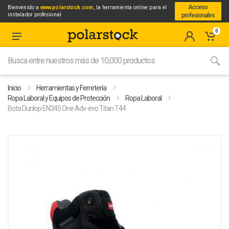
Acceso
Bienvenido a
www.polarstock.com
, la herramienta online para el
instalador profesional
profesionales
0
Inicio
Herramientas y Ferretería
Ropa Laboral y Equipos de Protección
Ropa Laboral
Bota Dunlop EN345 One Adv-evo Titan T44