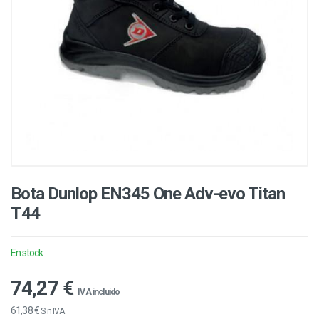
Bota Dunlop EN345 One Adv-evo Titan
T44
En stock
74,27 €
IVA incluido
61,38 €
Sin IVA