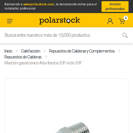
Acceso
Bienvenido a
www.polarstock.com
, la herramienta online para el
instalador profesional
profesionales
0
Inicio
Calefacción
Repuestos de Calderas y Complementos
Repuestos de Calderas
Machón gasoil cónico Arbo Iberica 3/8" recto 3/8"