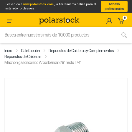
Acceso
Bienvenido a
www.polarstock.com
, la herramienta online para el
instalador profesional
profesionales
0
Inicio
Calefacción
Repuestos de Calderas y Complementos
Repuestos de Calderas
Machón gasoil cónico Arbo Iberica 3/8" recto 1/4"