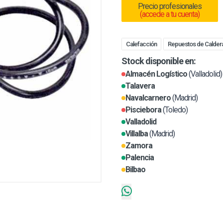
Precio profesionales
(accede a tu cuenta)
Calefacción
Repuestos de Calder
Stock disponible en:
Almacén Logístico
(Valladolid)
Talavera
Navalcarnero
(Madrid)
Pisciebora
(Toledo)
Valladolid
Villalba
(Madrid)
Zamora
Palencia
Bilbao