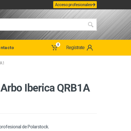
Acceso profesionales
0
Regístrate
ntacto
0A1
a Arbo Iberica QRB1A
 profesional de Polarstock.