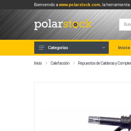
Bienvenido a
www.polarstock.com
, la herramienta 
Inicio
Categorías
Calefacción
Inicio
Calefacción
Repuestos de Calderas y Compl
Climatización
Renovables
Tuberías y Fontanería
Baños
Piscinas
Herramientas y Ferretería