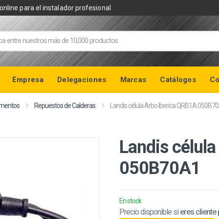
online para el instalador profesional
Empresa
Delegaciones
Marcas
Catálogos
Co
ementos
Repuestos de Calderas
Landis célula Arbo Iberica QRB1A 050B7
Landis célul
050B70A1
En stock
Precio disponible si
eres cliente