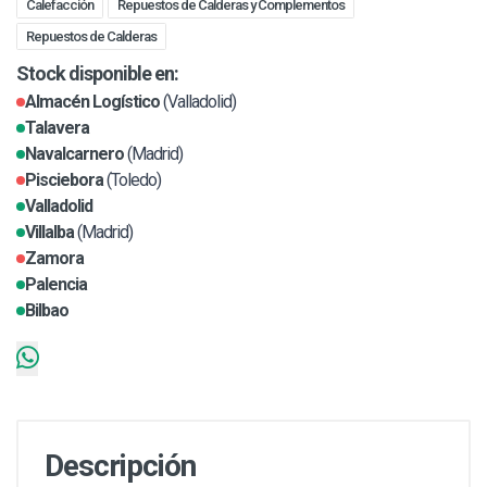
Calefacción
Repuestos de Calderas y Complementos
Repuestos de Calderas
Stock disponible en:
Almacén Logístico
(Valladolid)
Talavera
Navalcarnero
(Madrid)
Pisciebora
(Toledo)
Valladolid
Villalba
(Madrid)
Zamora
Palencia
Bilbao
Descripción