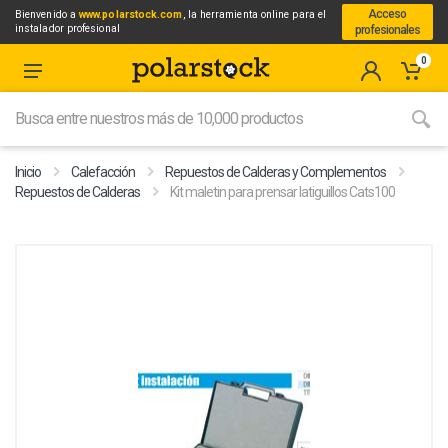
Acceso
Bienvenido a
www.polarstock.com
, la herramienta online para el
instalador profesional
profesionales
0
Inicio
Calefacción
Repuestos de Calderas y Complementos
Repuestos de Calderas
Kit maletin para prensar latiguillos Cats100