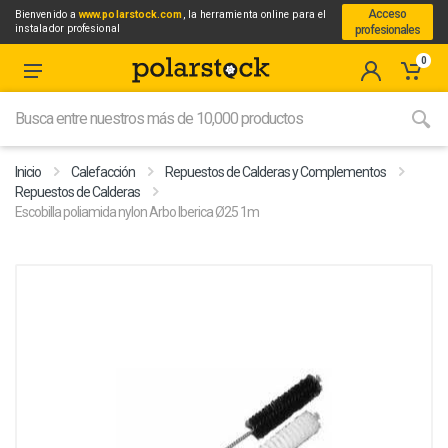
Acceso
Bienvenido a
www.polarstock.com
, la herramienta online para el
instalador profesional
profesionales
0
Inicio
Calefacción
Repuestos de Calderas y Complementos
Repuestos de Calderas
Escobilla poliamida nylon Arbo Iberica Ø25 1m