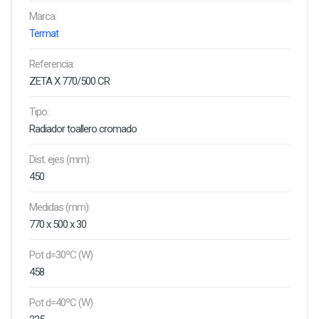
Marca:
Termat
Referencia:
ZETA X 770/500 CR
Tipo:
Radiador toallero cromado
Dist. ejes (mm):
450
Medidas (mm):
770 x 500 x 30
Pot d=30ºC (W)
458
Pot d=40ºC (W)