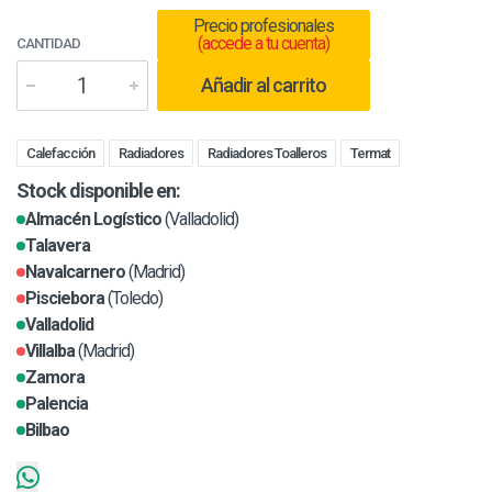
Precio profesionales
(accede a tu cuenta)
CANTIDAD
Añadir al carrito
Calefacción
Radiadores
Radiadores Toalleros
Termat
Stock disponible en:
Almacén Logístico
(Valladolid)
Talavera
Navalcarnero
(Madrid)
Pisciebora
(Toledo)
Valladolid
Villalba
(Madrid)
Zamora
Palencia
Bilbao