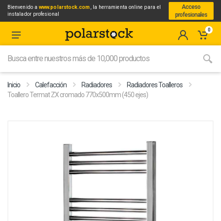
Acceso
Bienvenido a
www.polarstock.com
, la herramienta online para el
instalador profesional
profesionales
0
Inicio
Calefacción
Radiadores
Radiadores Toalleros
Toallero Termat ZX cromado 770x500mm (450 ejes)