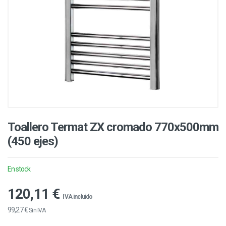
Toallero Termat ZX cromado 770x500mm
(450 ejes)
En stock
120,11 €
IVA incluido
99,27 €
Sin IVA