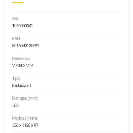
SKU:
1060000041
EAN:
8015040125592
Referencia:
V710034/14
Tipo:
Exclusivo D
Dist. ejes (mm):
500
Medidas (mm):
556 x 1120 x 97