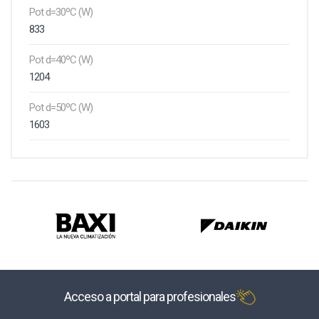
Pot d=30ºC (W)
833
Pot d=40ºC (W)
1204
Pot d=50ºC (W)
1603
Acceso a portal para profesionales