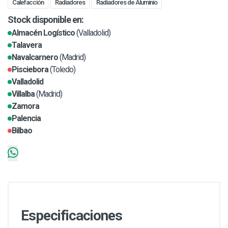
Calefacción
Radiadores
Radiadores de Aluminio
Stock disponible en:
Almacén Logístico
(Valladolid)
Talavera
Navalcarnero
(Madrid)
Pisciebora
(Toledo)
Valladolid
Villalba
(Madrid)
Zamora
Palencia
Bilbao
Especificaciones