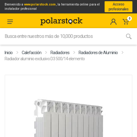
Acceso
Bienvenido a
www.polarstock.com
, la herramienta online para el
instalador profesional
profesionales
0
Inicio
Calefacción
Radiadores
Radiadores de Aluminio
Radiador aluminio exclusivo D3 500/14 elemento