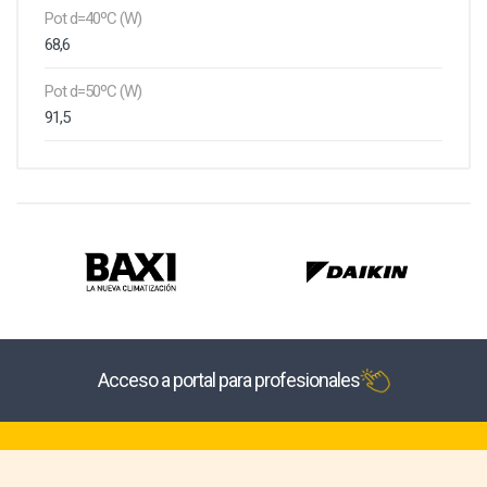
Pot d=40ºC (W)
68,6
Pot d=50ºC (W)
91,5
Acceso a portal para profesionales