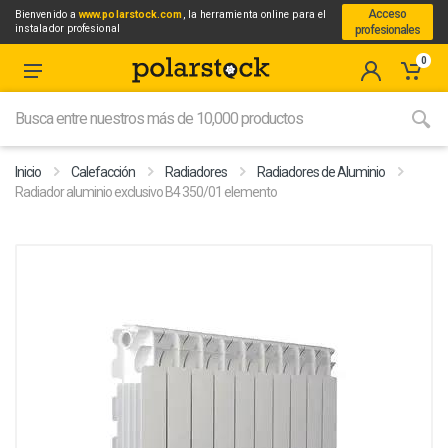
Acceso
Bienvenido a
www.polarstock.com
, la herramienta online para el
instalador profesional
profesionales
0
Inicio
Calefacción
Radiadores
Radiadores de Aluminio
Radiador aluminio exclusivo B4 350/01 elemento