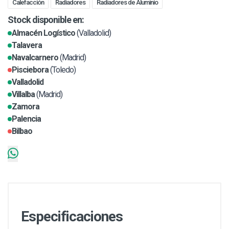
Calefacción
Radiadores
Radiadores de Aluminio
Stock disponible en:
Almacén Logístico
(Valladolid)
Talavera
Navalcarnero
(Madrid)
Pisciebora
(Toledo)
Valladolid
Villalba
(Madrid)
Zamora
Palencia
Bilbao
Especificaciones