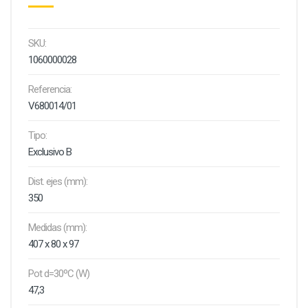
SKU:
1060000028
Referencia:
V680014/01
Tipo:
Exclusivo B
Dist. ejes (mm):
350
Medidas (mm):
407 x 80 x 97
Pot d=30ºC (W)
47,3