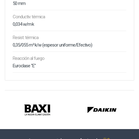
50 mm
Conductiv. térmica
0,034 w/m·k
Resist. térmica
0,35/055 m²·k/w (espesor uniforme/Efectivo)
Reacción al fuego
Euroclase "E"