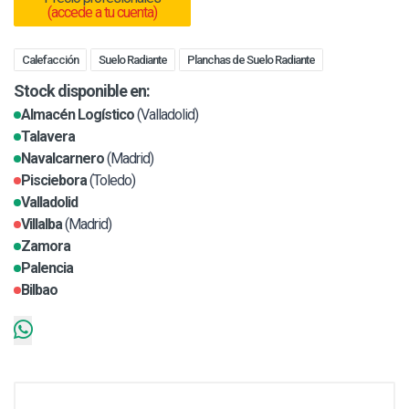
(accede a tu cuenta)
Calefacción
Suelo Radiante
Planchas de Suelo Radiante
Stock disponible en:
Almacén Logístico
(Valladolid)
Talavera
Navalcarnero
(Madrid)
Pisciebora
(Toledo)
Valladolid
Villalba
(Madrid)
Zamora
Palencia
Bilbao