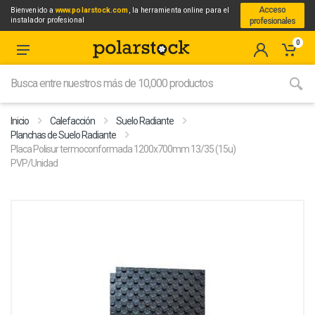
Acceso
Bienvenido a
www.polarstock.com
, la herramienta online para el
instalador profesional
profesionales
0
Inicio
Calefacción
Suelo Radiante
Planchas de Suelo Radiante
Placa Polisur termoconformada 1200x700mm 13/35 (15u)
PVP/Unidad