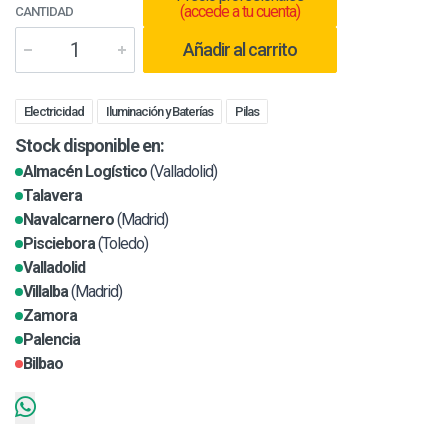
(accede a tu cuenta)
CANTIDAD
Añadir al carrito
Electricidad
Iluminación y Baterías
Pilas
Stock disponible en:
Almacén Logístico
(Valladolid)
Talavera
Navalcarnero
(Madrid)
Pisciebora
(Toledo)
Valladolid
Villalba
(Madrid)
Zamora
Palencia
Bilbao