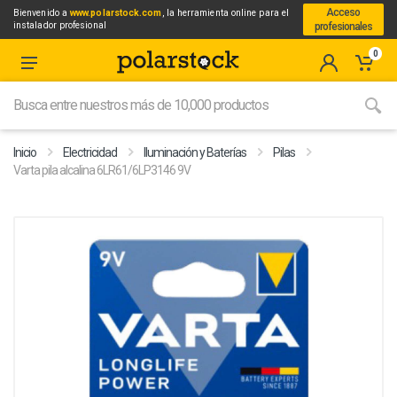
Acceso
Bienvenido a
www.polarstock.com
, la herramienta online para el
instalador profesional
profesionales
0
Inicio
Electricidad
Iluminación y Baterías
Pilas
Varta pila alcalina 6LR61/6LP3146 9V