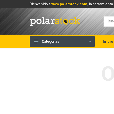
Bienvenido a
www.polarstock.com
, la herramienta 
Inicio
Categorías
Calefacción
Climatización
O
Renovables
Tuberías y Fontanería
Baños
Piscinas
Herramientas y Ferretería