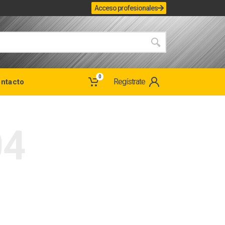
Acceso profesionales
0
Regístrate
ntacto
04