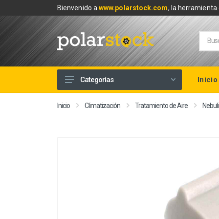
Bienvenido a
www.polarstock.com
, la herramienta 
Inicio
Categorías
Calefacción
Inicio
Climatización
Tratamiento de Aire
Nebul
Climatización
Renovables
Tuberías y Fontanería
Baños
Piscinas
Herramientas y Ferretería