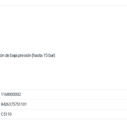
n de baja presión (hasta 15 bar)
1168000002
8426375751101
C5110