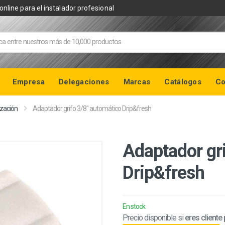
online para el instalador profesional
Empresa
Delegaciones
Marcas
Catálogos
Co
ización
Adaptador grifo 3/8" automático Drip&fresh
Adaptador gr
Drip&fresh
En stock
Precio disponible si
eres cliente