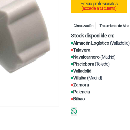
Precio profesionales
(accede a tu cuenta)
Climatización
Tratamiento de Aire
Stock disponible en:
Almacén Logístico
(Valladolid)
Talavera
Navalcarnero
(Madrid)
Pisciebora
(Toledo)
Valladolid
Villalba
(Madrid)
Zamora
Palencia
Bilbao