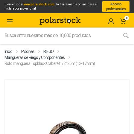
Acceso
Bienvenido a
www.polarstock.com
, la herramienta online para el
instalador profesional
profesionales
0
Inicio
Piscinas
RIEGO
Mangueras de Riego y Componentes
Rollo manguera Topblack Claber Ø1/2" 25m (12-17mm)