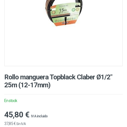
Rollo manguera Topblack Claber Ø1/2"
25m (12-17mm)
En stock
45,80 €
IVA incluido
37,85 €
Sin IVA