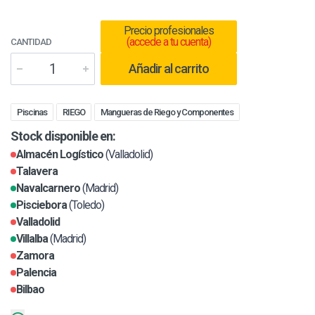
Precio profesionales
(accede a tu cuenta)
CANTIDAD
Añadir al carrito
Piscinas
RIEGO
Mangueras de Riego y Componentes
Stock disponible en:
Almacén Logístico
(Valladolid)
Talavera
Navalcarnero
(Madrid)
Pisciebora
(Toledo)
Valladolid
Villalba
(Madrid)
Zamora
Palencia
Bilbao