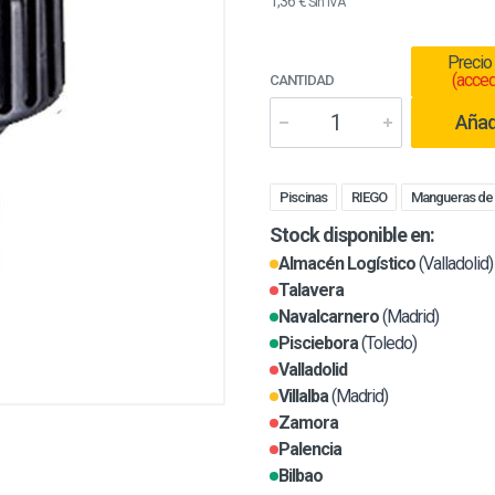
1,36 €
Sin IVA
Precio
(acced
CANTIDAD
Añadi
Piscinas
RIEGO
Mangueras de
Stock disponible en:
Almacén Logístico
(Valladolid)
Talavera
Navalcarnero
(Madrid)
Pisciebora
(Toledo)
Valladolid
Villalba
(Madrid)
Zamora
Palencia
Bilbao