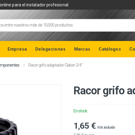
online para el instalador profesional
Empresa
Delegaciones
Marcas
Catálogos
Co
Componentes
Racor grifo adaptador Claber 3/4"
Racor grifo a
En stock
1,65 €
IVA incluido