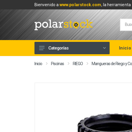
Bienvenido a
www.polarstock.com
, la herramienta 
Inicio
Categorías
Calefacción
Inicio
Piscinas
RIEGO
Mangueras de Riego y 
Climatización
Renovables
Tuberías y Fontanería
Baños
Piscinas
Herramientas y Ferretería