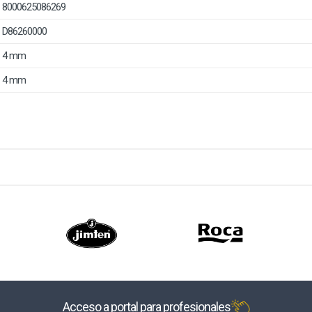
8000625086269
D86260000
4 mm
4 mm
Acceso a portal para profesionales