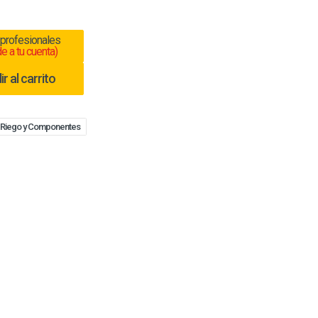
 profesionales
e a tu cuenta)
r al carrito
 Riego y Componentes