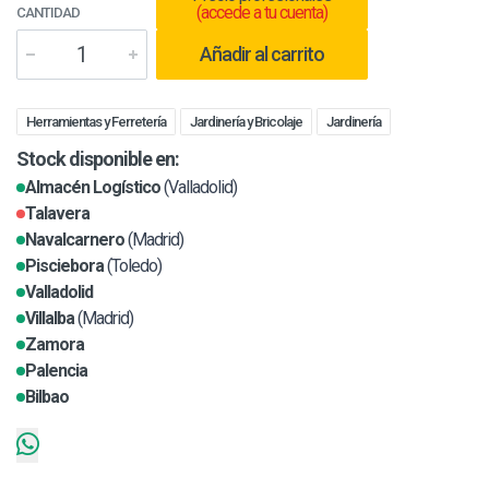
(accede a tu cuenta)
CANTIDAD
Añadir al carrito
Herramientas y Ferretería
Jardinería y Bricolaje
Jardinería
Stock disponible en:
Almacén Logístico
(Valladolid)
Talavera
Navalcarnero
(Madrid)
Pisciebora
(Toledo)
Valladolid
Villalba
(Madrid)
Zamora
Palencia
Bilbao