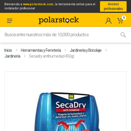
Acceso
Bienvenido a
www.polarstock.com
, la herramienta online para el
instalador profesional
profesionales
0
Inicio
Herramientas y Ferretería
Jardinería y Bricolaje
Jardinería
Secadry antihumedad 450gr