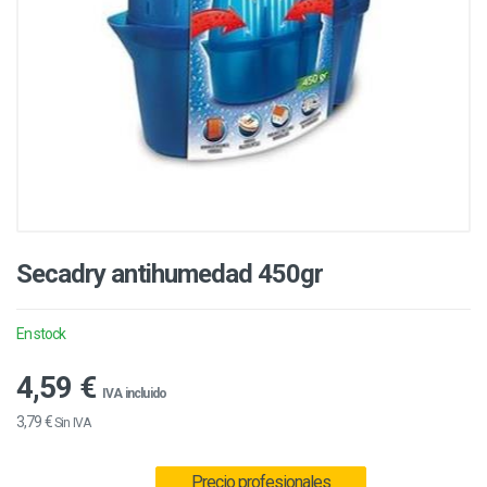
Secadry antihumedad 450gr
En stock
4,59 €
IVA incluido
3,79 €
Sin IVA
Precio profesionales