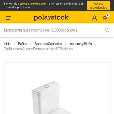
Acceso
Bienvenido a
www.polarstock.com
, la herramienta online para el
instalador profesional
profesionales
0
Inicio
Baños
Aparatos Sanitarios
Inodoros y Bidés
Pack inodoro Aquore Porto compacto BTW blanco