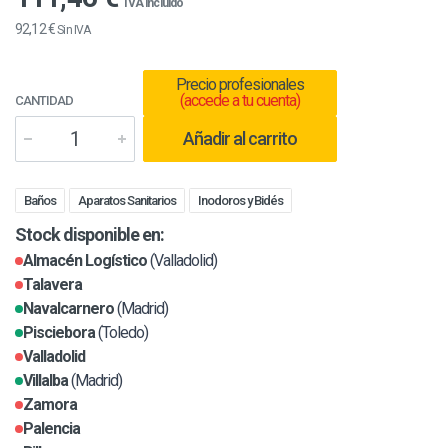
IVA incluido
92,12 €
Sin IVA
Precio profesionales
(accede a tu cuenta)
CANTIDAD
Añadir al carrito
Baños
Aparatos Sanitarios
Inodoros y Bidés
Stock disponible en:
Almacén Logístico
(Valladolid)
Talavera
Navalcarnero
(Madrid)
Pisciebora
(Toledo)
Valladolid
Villalba
(Madrid)
Zamora
Palencia