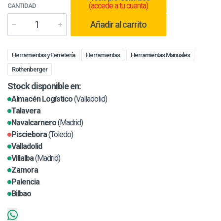
(accede a tu cuenta)
CANTIDAD
Añadir al carrito
Herramientas y Ferretería
Herramientas
Herramientas Manuales
Rothenberger
Stock disponible en:
Almacén Logístico
(Valladolid)
Talavera
Navalcarnero
(Madrid)
Pisciebora
(Toledo)
Valladolid
Villalba
(Madrid)
Zamora
Palencia
Bilbao