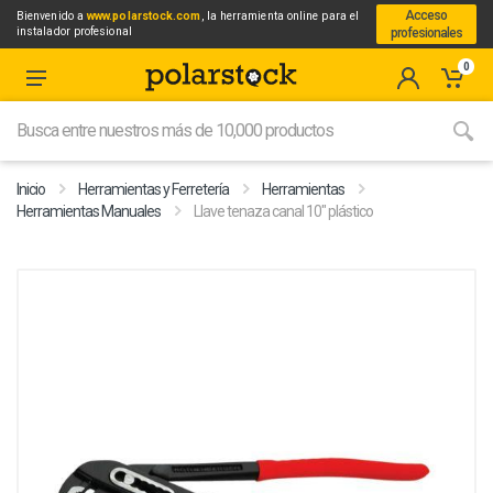
Acceso
Bienvenido a
www.polarstock.com
, la herramienta online para el
instalador profesional
profesionales
0
Inicio
Herramientas y Ferretería
Herramientas
Herramientas Manuales
Llave tenaza canal 10" plástico