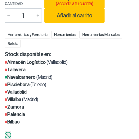
(accede a tu cuenta)
CANTIDAD
Añadir al carrito
Herramientas y Ferretería
Herramientas
Herramientas Manuales
Bellota
Stock disponible en:
Almacén Logístico
(Valladolid)
Talavera
Navalcarnero
(Madrid)
Pisciebora
(Toledo)
Valladolid
Villalba
(Madrid)
Zamora
Palencia
Bilbao