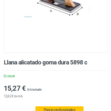
Llana alicatado goma dura 5898 c
En stock
15,27 €
IVA incluido
12,62 €
Sin IVA
Precio profesionales