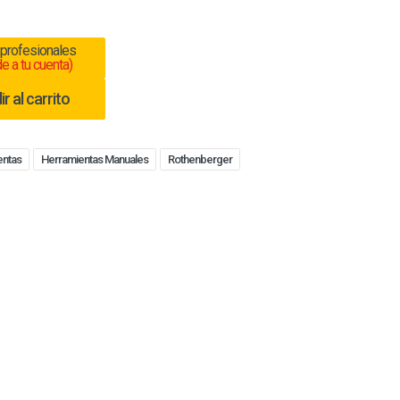
 profesionales
e a tu cuenta)
r al carrito
entas
Herramientas Manuales
Rothenberger