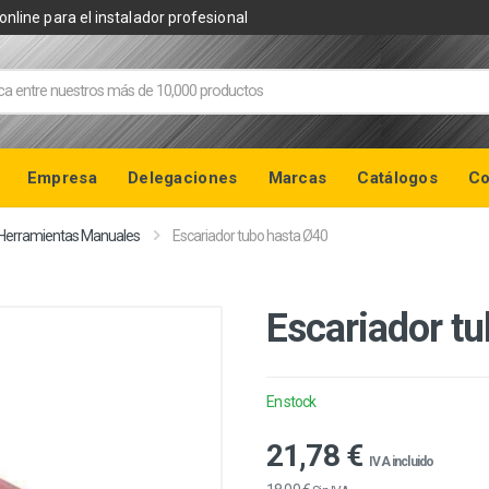
online para el instalador profesional
Empresa
Delegaciones
Marcas
Catálogos
Co
Herramientas Manuales
Escariador tubo hasta Ø40
Escariador t
En stock
21,78 €
IVA incluido