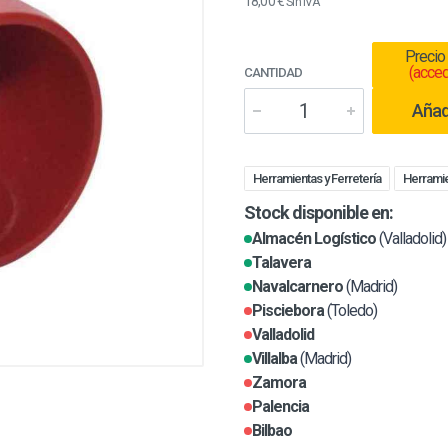
18,00 €
Sin IVA
Precio
(acced
CANTIDAD
Añadi
Herramientas y Ferretería
Herrami
Stock disponible en:
Almacén Logístico
(Valladolid)
Talavera
Navalcarnero
(Madrid)
Pisciebora
(Toledo)
Valladolid
Villalba
(Madrid)
Zamora
Palencia
Bilbao