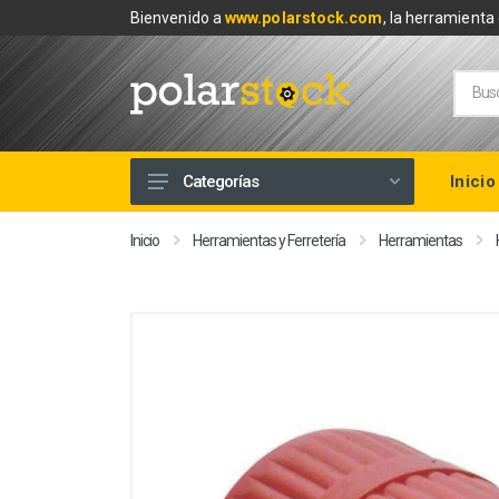
Bienvenido a
www.polarstock.com
, la herramienta 
Inicio
Categorías
Calefacción
Inicio
Herramientas y Ferretería
Herramientas
Climatización
Renovables
Tuberías y Fontanería
Baños
Piscinas
Herramientas y Ferretería