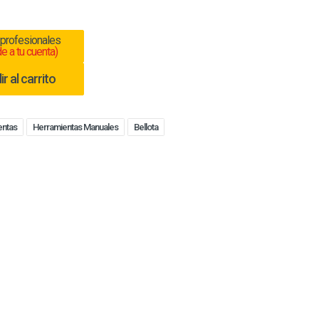
 profesionales
e a tu cuenta)
r al carrito
entas
Herramientas Manuales
Bellota