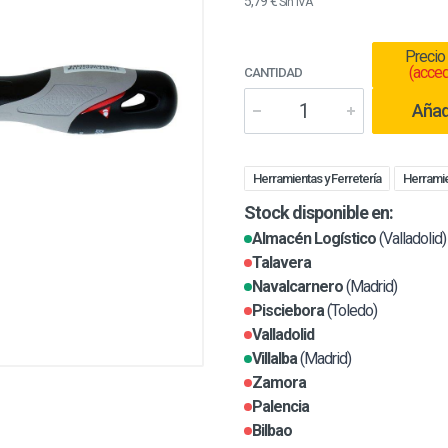
5,79 €
Sin IVA
Precio
(acced
CANTIDAD
Añadi
Herramientas y Ferretería
Herrami
Stock disponible en:
Almacén Logístico
(Valladolid)
Talavera
Navalcarnero
(Madrid)
Pisciebora
(Toledo)
Valladolid
Villalba
(Madrid)
Zamora
Palencia
Bilbao