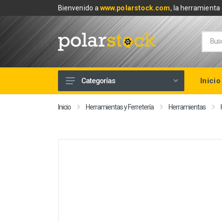
Bienvenido a
www.polarstock.com
, la herramienta 
Inicio
Categorías
Calefacción
Inicio
Herramientas y Ferretería
Herramientas
Climatización
Renovables
Tuberías y Fontanería
Baños
Piscinas
Herramientas y Ferretería