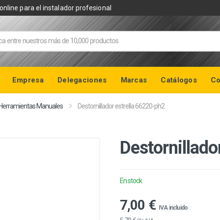
online para el instalador profesional
Empresa
Delegaciones
Marcas
Catálogos
Co
Herramientas Manuales
Destornillador estrella 66220-ph2
Destornillado
En stock
7,00 €
IVA incluido