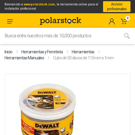
Acceso
Bienvenido a
www.polarstock.com
, la herramienta online para el
instalador profesional
profesionales
0
Inicio
Herramientas y Ferretería
Herramientas
Herramientas Manuales
Cubo de 50 discos de 115mm x 1mm