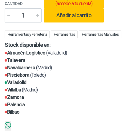
(accede a tu cuenta)
CANTIDAD
Añadir al carrito
Herramientas y Ferretería
Herramientas
Herramientas Manuales
Stock disponible en:
Almacén Logístico
(Valladolid)
Talavera
Navalcarnero
(Madrid)
Pisciebora
(Toledo)
Valladolid
Villalba
(Madrid)
Zamora
Palencia
Bilbao